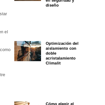
en seguridad y
diseño
star
en el
Optimización del
aislamiento con
o como
doble
acristalamiento
Climalit
tre
Cómo elegir el