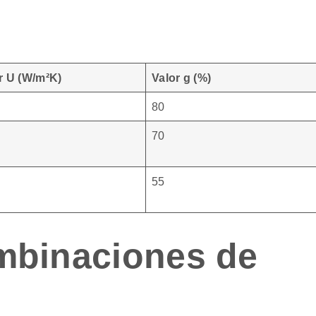
r U (W/m²K)
Valor g (%)
80
70
55
mbinaciones de