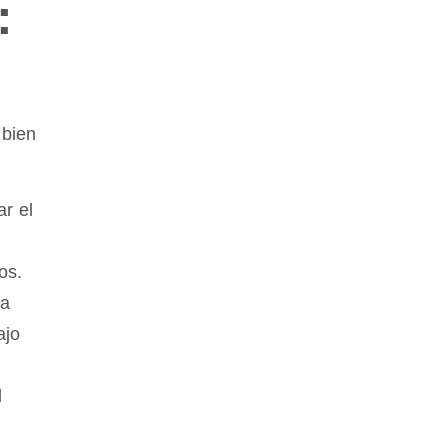
:
 bien
r el
8
os.
ja
ajo
l