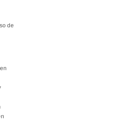
aso de
nen
s
y
n
en